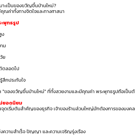
มาะเป็นของขวัญขึ้นบ้านใหม่?
มีคุณค่าทั้งทางจิตใจและทางศาสนา
ะพุทธรูป
ูง
างาม
วัย
นได้ตลอดไป
รู้สึกประทับใจ
"ของขวัญขึ้นบ้านใหม่" ที่ทั้งสวยงามและมีคุณค่า พระพุทธรูปถือเป็นตัวเ
ม่ยอดนิยม
็นจุดเริ่มต้นสำคัญของธุรกิจ เจ้าของร้านส่วนใหญ่มักต้องการของมงคล
งความสำเร็จ ปัญญา และความเจริญรุ่งเรือง