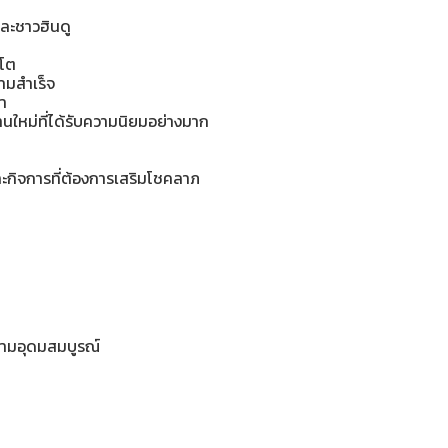
ละชาวฮินดู
บโต
ามสำเร็จ
า
านใหม่ที่ได้รับความนิยมอย่างมาก
ละกิจการที่ต้องการเสริมโชคลาภ
วามอุดมสมบูรณ์