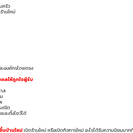
บครัว
ร้านใหม่
จและองค์กรโดยตรง
ลให้ถูกใจผู้รับ
กาส
สม
าพ
ระณีต
และตั้งโชว์ได้
ึ้นบ้านใหม่
เปิดร้านใหม่ หรือเปิดกิจการใหม่ อะไรได้รับความนิยมมาก