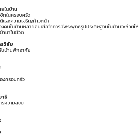
ายในบ้าน
าชิกในครอบครัว
มีสติและความเจริญก้าวหน้า
ของคนในบ้าน
หลายคนเชื่อว่าการมีพระพุทธรูปประดิษฐานในบ้านจะช่วยให้บ้
เข้ามาในชีวิต
รวิชัย
ับบ้านพักอาศัย
ค
งของครอบครัว
มาธิ
งการความสงบ
ว
จ