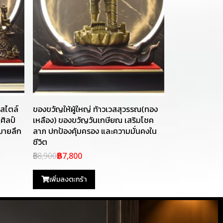
 สไตล์
ของขวัญให้ผู้ใหญ่ ท้าวเวสสุวรรณ(ทอง
ศิลป์
เหลือง) ของขวัญวันเกษียณ เสริมโชค
หมายลึก
ลาภ ปกป้องคุ้มครอง และความมั่นคงใน
ชีวิต
฿8,900
฿7,800
เพิ่มลงตะกร้า