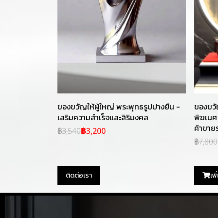
ของขวัญให้ผู้ใหญ่ พระพุทธรูปปางยืน -
ของขวั
เสริมความสำเร็จและสิริมงคล
พิฆเนศ
ค้าขายร
฿3,540
฿3,200
฿7,800
ติดต่อเรา
เพ