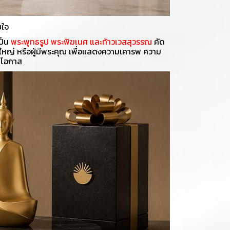
บใจ
ป็น
พระพุทธรูป พระพิฆเนศ และท้าวเวสสุวรรณ
คัด
้ใหญ่ หรือผู้มีพระคุณ เพื่อแสดงความเคารพ ความ
กโอกาส