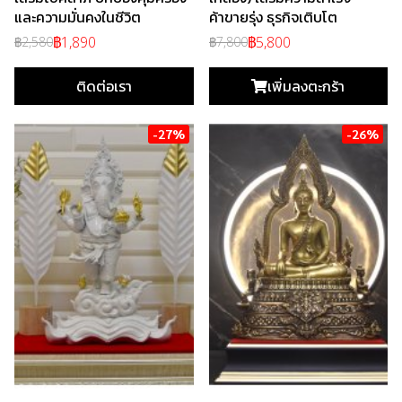
และความมั่นคงในชีวิต
ค้าขายรุ่ง ธุรกิจเติบโต
฿1,890
฿5,800
฿2,580
฿7,800
ติดต่อเรา
เพิ่มลงตะกร้า
-27%
-26%