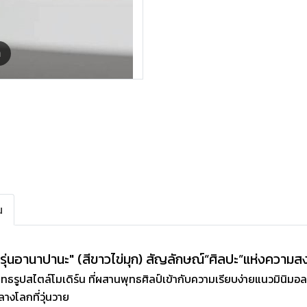
m
ณ
รุ่นอานาปานะ" (สีขาวไข่มุก)
สัญลักษณ์“ศิลปะ”แห่งความสงบ
พระพุทธรูปสไตล์โมเดิร์น ที่ผสานพุทธศิลป์เข้ากับความเรียบง่ายแนวม
างโลกที่วุ่นวาย