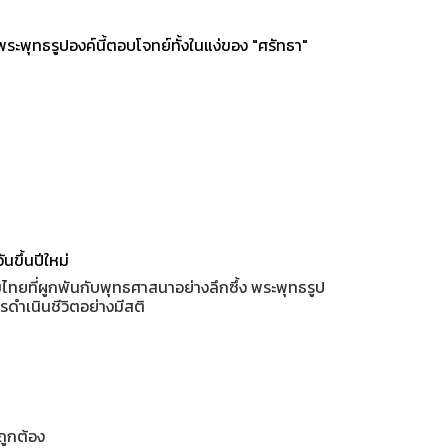
ระพุทธรูปองค์นี้ตอบโจทย์ทั้งในแง่ของ "ศรัทธา"
นขึ้นปีใหม่
ไทยที่ผูกพันกับพุทธศาสนาอย่างลึกซึ้ง พระพุทธรูป
รดำเนินชีวิตอย่างมีสติ
ถูกต้อง