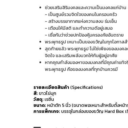
ช่วยเสริมสิริมงคลและความเป็นมงคลแก่บ้าน
- เป็นศูนย์รวมจิตใจของคนในครอบครัว
- สร้างบรรยากาศแห่งความสงบ ร่มเย็น
- เตือนให้มีสติ และทำความดีอยู่เสมอ
- เชื่อกันว่าช่วยปกป้องคุ้มครองภัยอันตราย
พระพุทธรูป เหมาะเป็นของขวัญในทุกโอกาสส
สุดท้ายแล้ว พระพุทธรูป ไม่ใช่เพียงของมงคลตา
จิตใจ และเสริมพลังบวกให้กับผู้อยู่อาศัย
หากคุณกำลังมองหาของมงคลที่มีคุณค่าแท้จร
พระพุทธรูป คือของมงคลที่ทุกบ้านควรมี
​รายละเอียดสินค้า
(Specifications)
​สี:
ขาวไข่มุก
วัสดุ:
เรซิ่น
​ขนาด:
หน้าตัก 5 นิ้ว (ขนาดพอเหมาะสำหรับตั้งหน้าร
​การแพ็กเกจ:
บรรจุในกล่องของขวัญ Hard Box เร