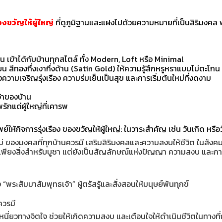
งขวัญให้ผู้ใหญ่
ที่ดูภูมิฐานและแฝงไปด้วยความหมายที่เป็นสิริมงคล พ
อน เข้าได้กับบ้านทุกสไตล์ ทั้ง Modern, Loft หรือ Minimal
ียน สีทองกึ่งเงากึ่งด้าน (Satin Gold) ให้ความรู้สึกหรูหราแบบไม่ตะโกน
ความเจริญรุ่งเรือง ความร่มเย็นเป็นสุข และการเริ่มต้นใหม่ที่งดงาม
จ้าของบ้าน
กแด่ผู้ใหญ่ที่เคารพ
ให้กิจการรุ่งเรือง ของขวัญให้ผู้ใหญ่: ในวาระสำคัญ เช่น วันเกิด หรือวั
ม่ ของมงคลที่ทุกบ้านควรมี เสริมสิริมงคลและความสงบให้ชีวิต ในสังคม
่ใช่เพียงสิ่งสำหรับบูชา แต่ยังเป็นสัญลักษณ์แห่งปัญญา ความสงบ และกา
“พระสัมมาสัมพุทธเจ้า” ผู้ตรัสรู้และสั่งสอนให้มนุษย์พ้นทุกข์
ควรมี
หนี่ยวทางจิตใจ ช่วยให้เกิดความสงบ และเตือนใจให้ดำเนินชีวิตในทางที่