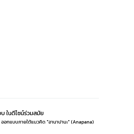
 ในดีไซน์ร่วมสมัย
ินิมอล ออกแบบภายใต้แนวคิด "อานาปานะ" (Anapana)