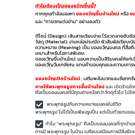
ทำไมต้องเป็นของขวัญชิ้นนี้?
​หากคุณกำลังมองหา
ของขวัญขึ้นบ้านใหม่
หรือ
ขอ
และ "การตกแต่งบ้าน" อย่างลงตัว
​ดีไซน์ (Design): เส้นสายเรียบง่าย ไร้ลวดลายซับซ้
​วัสดุ (Material): งานหล่อประณีต ผิวสัมผัสเรียบเน
​ความหมาย (Meaning): เป็น ของขวัญมงคล ที่สื่อถึง
​เหมาะสำหรับโอกาสพิเศษ:
​ของขวัญขึ้นบ้านใหม่: มอบความเป็นสิริมงคลให้แก่เ
​ของขวัญวันเกษียณ: แทนคำขอบคุณและความเคารพรั
​ของขวัญเปิดร้านใหม่ :
เสริมพลังบวกและเรียกทรัพย์
การให้พระพุทธรูปการขึ้นบ้านใหม่
และ เปิดร้านให
ถือเป็นของมงคลที่มีคุณค่าเหนือกว่าวัตถุทั่วไป ไม
พระพุทธรูปกับความหมายมงคลในชีวิต
พระพุทธรูป ไม่ได้เป็นเพียงรูปปั้น แต่เป็นตัวแทนของ 
ทำไม “พระพุทธรูป” ถึงเป็นของมงคลที่ทุกบ้าน
การมี พระพุทธรูป ในบ้าน เปรียบเสมือนการมีสิ่งยึดเ