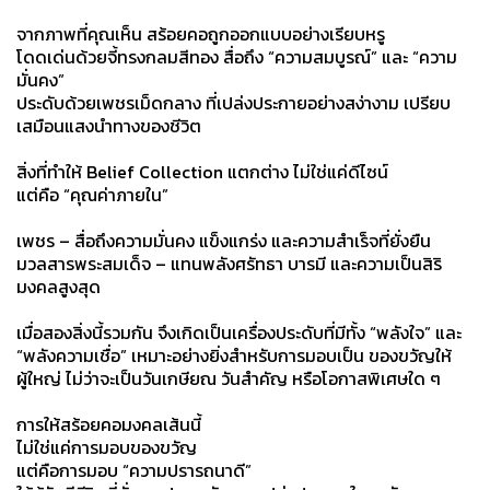
จากภาพที่คุณเห็น สร้อยคอถูกออกแบบอย่างเรียบหรู
โดดเด่นด้วยจี้ทรงกลมสีทอง สื่อถึง “ความสมบูรณ์” และ “ความ
มั่นคง”
ประดับด้วยเพชรเม็ดกลาง ที่เปล่งประกายอย่างสง่างาม เปรียบ
เสมือนแสงนำทางของชีวิต
สิ่งที่ทำให้ Belief Collection แตกต่าง ไม่ใช่แค่ดีไซน์
แต่คือ “คุณค่าภายใน”
เพชร – สื่อถึงความมั่นคง แข็งแกร่ง และความสำเร็จที่ยั่งยืน
มวลสารพระสมเด็จ – แทนพลังศรัทธา บารมี และความเป็นสิริ
มงคลสูงสุด
เมื่อสองสิ่งนี้รวมกัน จึงเกิดเป็นเครื่องประดับที่มีทั้ง “พลังใจ” และ
“พลังความเชื่อ”
เหมาะอย่างยิ่งสำหรับการมอบเป็น ของขวัญให้
ผู้ใหญ่ ไม่ว่าจะเป็นวันเกษียณ วันสำคัญ หรือโอกาสพิเศษใด ๆ
การให้สร้อยคอมงคลเส้นนี้
ไม่ใช่แค่การมอบของขวัญ
แต่คือการมอบ “ความปรารถนาดี”